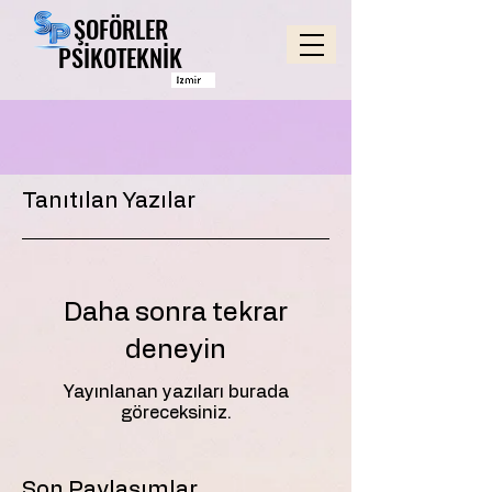
ŞOFÖRLER
ŞOFÖRLER
PSIKOTEKNIK
PSIKOTEKNIK
Tanıtılan Yazılar
Daha sonra tekrar
deneyin
Yayınlanan yazıları burada
göreceksiniz.
Son Paylaşımlar